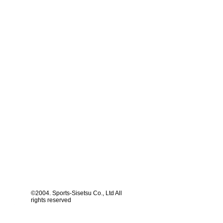
©2004. Sports-Sisetsu Co., Ltd All
rights reserved